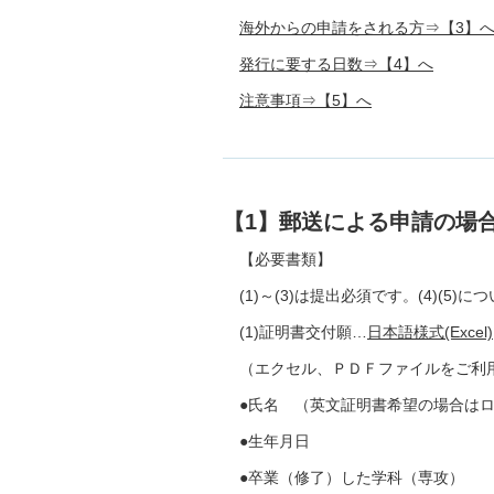
海外からの申請をされる方⇒【3】
発行に要する日数⇒【4】へ
注意事項⇒【5】へ
【1】郵送による申請の場
【必要書類】
(1)～(3)は提出必須です。(4)(
(1)証明書交付願…
日本語様式(Excel)
（エクセル、ＰＤＦファイルをご利
●氏名 （英文証明書希望の場合は
●生年月日
●卒業（修了）した学科（専攻）