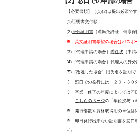
【2】窓口での申請の場合
【必要書類】（(1)(2)は提出必須で
(1)証明書交付願
(2)
身分証明書
（運転免許証，健康保
※ 英文証明書希望の場合はパスポ
(3)［代理申請の場合］
委任状
（申請
(4)［代理申請の場合］代理人の身
(5)［改姓した場合］旧氏名を証明
※ 窓口での発行には、２０～３０
※ 卒業・修了の年度によっては即
こちらのページ
の「学位授与（
※ 発行部数や資格取得用の単位修
※ 即日発行出来ない証明書を窓口
い。