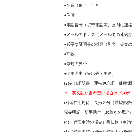
●卒業（修了）年月
●住所
●電話番号（携帯電話等、昼間に連
●メールアドレス（メールでの連絡
●必要な証明書の種類（和文・英文
●部数
●厳封の要否
●使用理由（提出先・用途）
(2)
身分証明書
（運転免許証、健康保
※ 英文証明書希望の場合はパスポ
(3)返信用封筒…長形３号（希望部
宛先明記、切手貼付（お急ぎの場合
(4)［代理申請の場合］
委任状
（申請
(5)［代理申請の場合］代理人の身