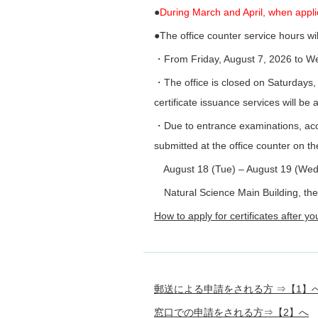
●
During March and April, when applic
●The office counter service hours wi
・From Friday, August 7, 2026 to We
・The office is closed on Saturdays,
certificate issuance services will be
・Due to entrance examinations, acces
submitted at the office counter on t
August 18 (Tue) – August 19 (Wed
Natural Science Main Building, the 
How to apply for certificates after yo
郵送による申請をされる方 ⇒【1】
窓口での申請をされる方⇒【2】へ