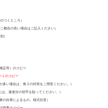
絡のつくところ）
がご都合の良い場合はご記入ください）
の別）
険証等）のコピー
ートのコピー
数が多い場合は、角２の封筒をご用意ください。）
には、速達分の切手を貼ってください。）
者の自筆によるもの。様式任意）
分証明書のコピー