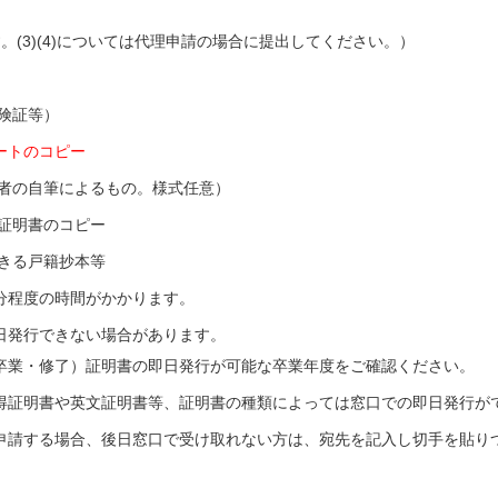
す。(3)(4)については代理申請の場合に提出してください。）
険証等）
ートのコピー
者の自筆によるもの。様式任意）
分証明書のコピー
できる戸籍抄本等
分程度の時間がかかります。
日発行できない場合があります。
卒業・修了）証明書の即日発行が可能な卒業年度をご確認ください。
得証明書や英文証明書等、証明書の種類によっては窓口での即日発行が
申請する場合、後日窓口で受け取れない方は、宛先を記入し切手を貼り